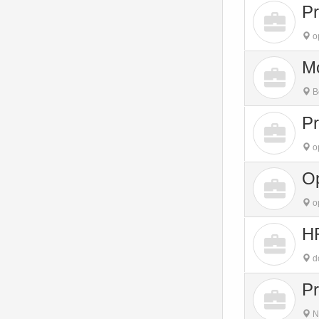
Pr
o
Mo
B
Pr
o
Op
o
HR
do
Pr
N