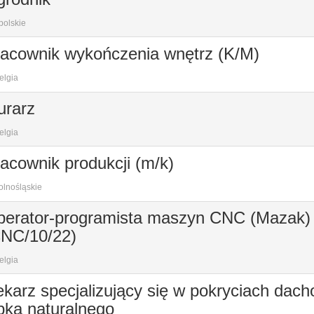
polskie
acownik wykończenia wnętrz (K/M)
elgia
urarz
elgia
acownik produkcji (m/k)
lnośląskie
erator-programista maszyn CNC (Mazak)
CNC/10/22)
elgia
karz specjalizujący się w pokryciach dac
pka naturalnego