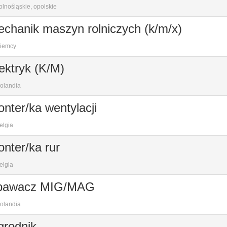
lnośląskie, opolskie
chanik maszyn rolniczych (k/m/x)
iemcy
ektryk (K/M)
olandia
nter/ka wentylacji
elgia
nter/ka rur
elgia
pawacz MIG/MAG
olandia
rodnik