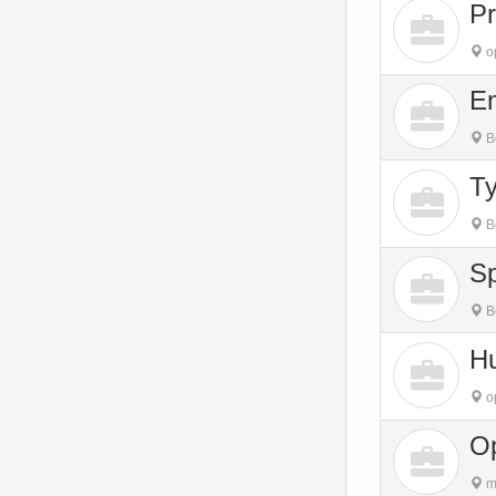
Pr
o
E
B
T
B
S
B
Hu
o
Op
m