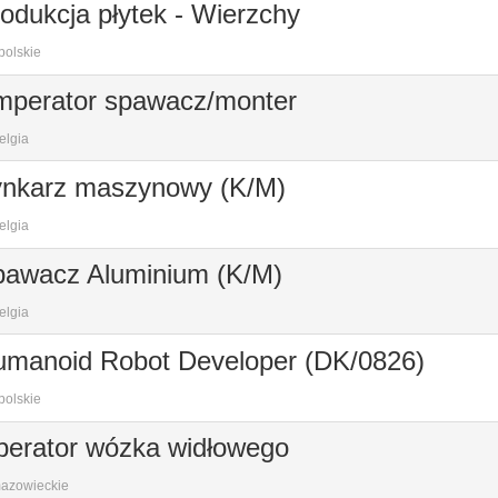
odukcja płytek - Wierzchy
polskie
mperator spawacz/monter
elgia
ynkarz maszynowy (K/M)
elgia
pawacz Aluminium (K/M)
elgia
manoid Robot Developer (DK/0826)
polskie
erator wózka widłowego
azowieckie