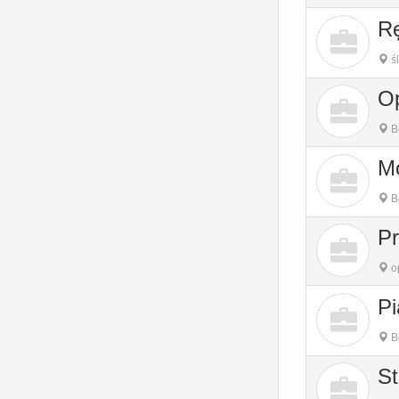
Rę
śl
Op
B
Mo
B
Pr
o
Pi
B
St