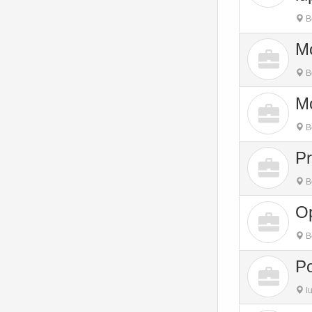
B
M
B
Mo
B
Pr
B
O
B
P
l