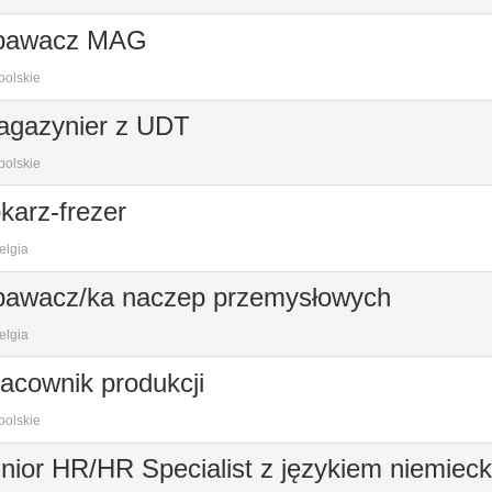
pawacz MAG
polskie
agazynier z UDT
polskie
karz-frezer
elgia
pawacz/ka naczep przemysłowych
elgia
acownik produkcji
polskie
nior HR/HR Specialist z językiem niemiec