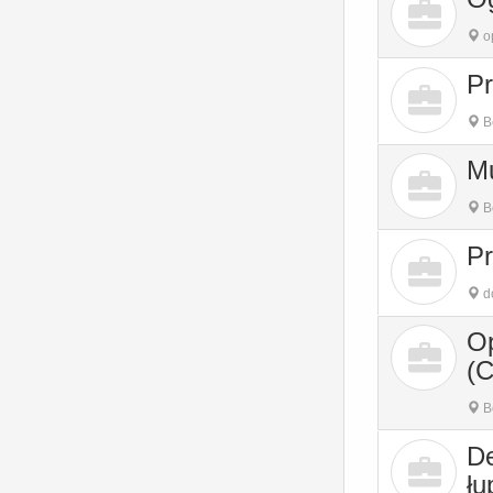
o
Pr
B
M
B
Pr
do
Op
(
B
De
łu