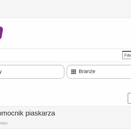
Filt
y
Branże
mocnik piaskarza
elgia