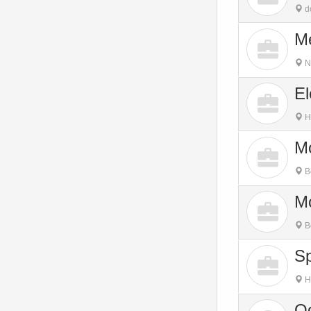
do
Me
N
El
H
Mo
B
Mo
B
S
H
Og