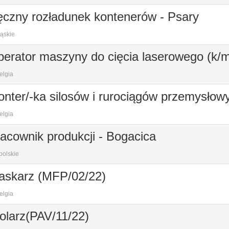
czny rozładunek kontenerów - Psary
ąskie
erator maszyny do cięcia laserowego (k/
elgia
nter/-ka silosów i rurociągów przemysłow
elgia
acownik produkcji - Bogacica
polskie
askarz (MFP/02/22)
elgia
olarz(PAV/11/22)