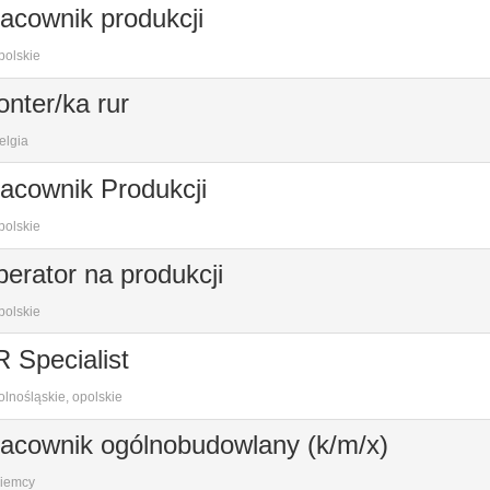
acownik produkcji
polskie
nter/ka rur
elgia
acownik Produkcji
polskie
erator na produkcji
polskie
 Specialist
lnośląskie, opolskie
acownik ogólnobudowlany (k/m/x)
iemcy