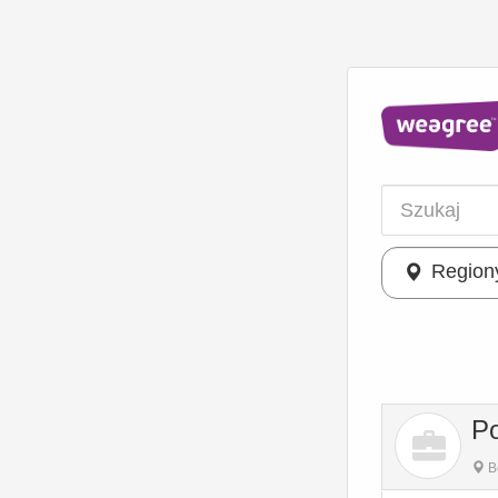
Region
Po
B