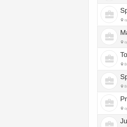
S
o
M
o
To
B
S
B
Pr
o
Ju