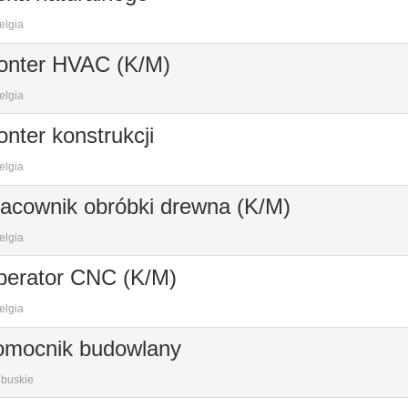
elgia
onter HVAC (K/M)
elgia
nter konstrukcji
elgia
acownik obróbki drewna (K/M)
elgia
perator CNC (K/M)
elgia
omocnik budowlany
ubuskie