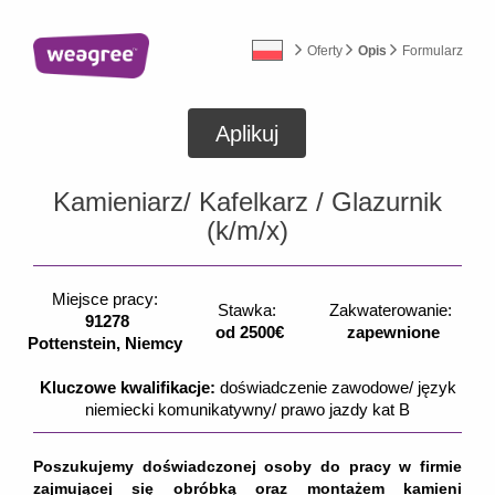
Oferty
Opis
Formularz
Aplikuj
Kamieniarz/ Kafelkarz / Glazurnik
(k/m/x)
Miejsce pracy:
Stawka:
Zakwaterowanie:
91278
od 2500€
zapewnione
Pottenstein, Niemcy
Kluczowe kwalifikacje:
doświadczenie zawodowe/ język
niemiecki komunikatywny/ prawo jazdy kat B
Poszukujemy doświadczonej osoby do pracy w firmie
zajmującej się obróbką oraz montażem kamieni