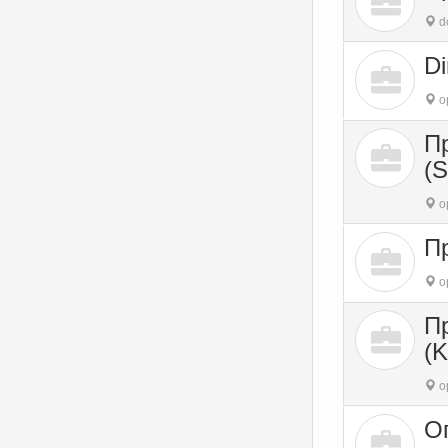
do
Di
o
П
(
o
Пр
o
П
(K
o
О