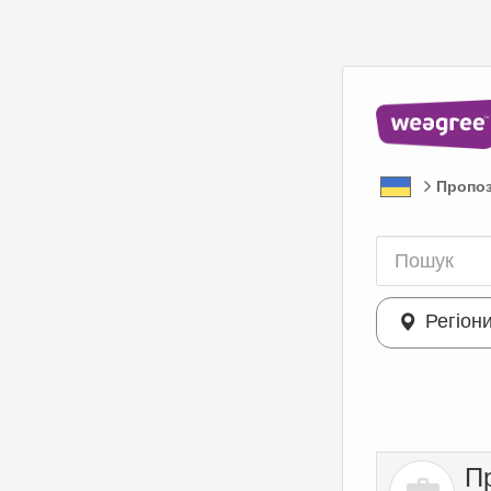
Пропоз
Регіон
П