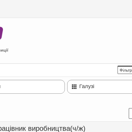
иції
Фільт
и
Галузі
рацівник виробництва(ч/ж)