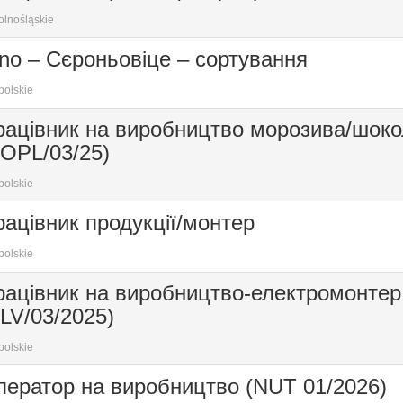
lnośląskie
no – Сєроньовіце – сортування
polskie
рацівник на виробництво морозива/шок
SOPL/03/25)
polskie
ацівник продукції/монтер
polskie
рацівник на виробництво-електромонтер
LV/03/2025)
polskie
ператор на виробництво (NUT 01/2026)