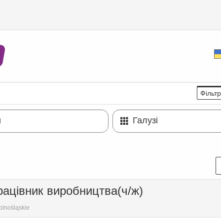
Фільт
и
Галузі
рацівник виробництва(ч/ж)
lnośląskie