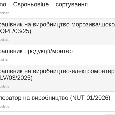
no – Сєроньовіце – сортування
polskie
рацівник на виробництво морозива/шок
SOPL/03/25)
polskie
ацівник продукції/монтер
polskie
рацівник на виробництво-електромонтер
LV/03/2025)
polskie
ператор на виробництво (NUT 01/2026)
polskie