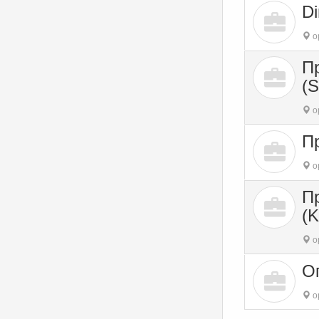
Di
o
П
(
o
Пр
o
П
(K
o
О
o