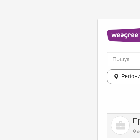
Регіон
П
do