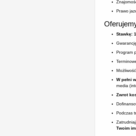
Znajomość
Prawo jaz
Oferujem
Stawkę: 1
Gwarancję
Program p
Terminowe
Możliwość
W pełni 
media (int
Zwrot ko
Dofinanso
Podczas t
Zatrudnia
Twoim im