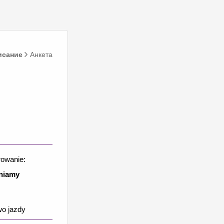
исание
Анкета
owanie:
niamy
wo jazdy