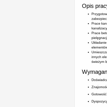
Opis prac
Przygotow
zabezpiec
Prace kan
kanalizacy
Prace bet
pielęgnac
Układanie 
elementów 
Umieszcza
innych el
świeżym b
Wymagan
Doświadcz
Znajomość
Gotowość 
Dyspozycy