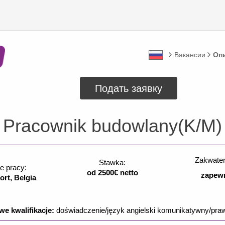
Вакансии
Оп
Подать заявку
Pracownik budowlany(K/M)
Zakwater
Stawka:
e pracy:
od 2500€ netto
zapew
rt, Belgia
e kwalifikacje:
doświadczenie/język angielski komunikatywny/pra