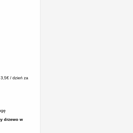
 3,5€ / dzień za
ugę
my drzewo w