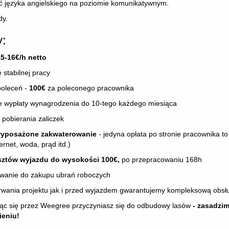
 języka angielskiego na poziomie komunikatywnym.
dy.
y:
5-16€/h netto
 stabilnej pracy
oleceń -
100€
za poleconego pracownika
 wypłaty wynagrodzenia do 10-tego każdego miesiąca
 pobierania zaliczek
wyposażone zakwaterowanie
- jedyna opłata po stronie pracownika to
ernet, woda, prąd itd.)
sztów wyjazdu do wysokości 100€,
po przepracowaniu 168h
wanie do zakupu ubrań roboczych
rwania projektu jak i przed wyjazdem gwarantujemy kompleksową obsł
jąc się przez Weegree przyczyniasz się do odbudowy lasów
- zasadzi
ieniu!