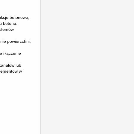
ukcje betonowe,
u betonu.
ystemów
nie powierzchni,
 i łączenie
kanałów lub
 elementów w