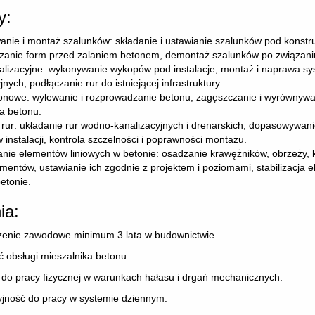
y:
anie i montaż szalunków: składanie i ustawianie szalunków pod konstr
zanie form przed zalaniem betonem, demontaż szalunków po związani
alizacyjne: wykonywanie wykopów pod instalacje, montaż i naprawa s
jnych, podłączanie rur do istniejącej infrastruktury.
onowe: wylewanie i rozprowadzanie betonu, zagęszczanie i wyrównywa
ja betonu.
rur: układanie rur wodno-kanalizacyjnych i drenarskich, dopasowywanie
instalacji, kontrola szczelności i poprawności montażu.
nie elementów liniowych w betonie: osadzanie krawężników, obrzeży, 
ementów, ustawianie ich zgodnie z projektem i poziomami, stabilizacja
etonie.
ia:
enie zawodowe minimum 3 lata w budownictwie.
 obsługi mieszalnika betonu.
do pracy fizycznej w warunkach hałasu i drgań mechanicznych.
jność do pracy w systemie dziennym.