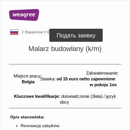
Вакансии
Описание
Анкета
Подать заявку
Malarz budowlany (k/m)
Zakwaterowanie:
Miejsce pracy:
Stawka:
od 15 euro netto
zapewnione
Belgia
w pokoju 1os
Kluczowe kwalifikacje:
doświadczenie (3lata) / język
obcy
Opis stanowiska:
Renowacja zabytków.