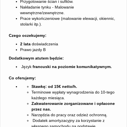
Przygotowanie ścian i sufitów.
Nakładanie tynku - Malowanie
wewnętrzne/zewnętrzne.
Prace wykończeniowe (malowanie elewacji, okiennic,
stolarki itp.).
Czego oczekujemy:
2 lata
doświadczenia
Prawo jazdy B
Dodatkowym atutem będzie:
Język
francuski na poziomie komunikatywnym.
Co oferujemy:
Stawkę: od 15€ netto/h.
Terminowe wypłaty wynagrodzenia do 10-tego
każdego miesiąca.
Zakwaterowanie zorganizowane i opłacone
przez nas.
Narzędzia do pracy oraz odzież ochronną.
Dodatek amortyzacyjny za korzystanie z
własnego samochodu na podstawie