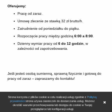
Oferujemy:
Pracę od zaraz.
Umowę zlecenie ze stawką 32 zł brutto/h.
Zatrudnienie od poniedziałku do piątku.
Rozpoczęcie pracy między godziną
6:00 a 8:00
.
Dzienny wymiar pracy od
6 do 12 godzin
, w
zależności od zapotrzebowania.
Jeśli jesteś osobą sumienną, sprawną fizycznie i gotową do
pracy od zaraz – zapraszamy do kontaktu!
Strona korzysta z plików cookie w celu realizacji usług zgodnie z
Polityką
Aplikuj
prywatności
strona używa ciasteczek do dostarczania usług. Możesz
określić warunki przechowywania lub dostępu do cookie w Twojej
przeglądarce lub konfiguracji usługi.